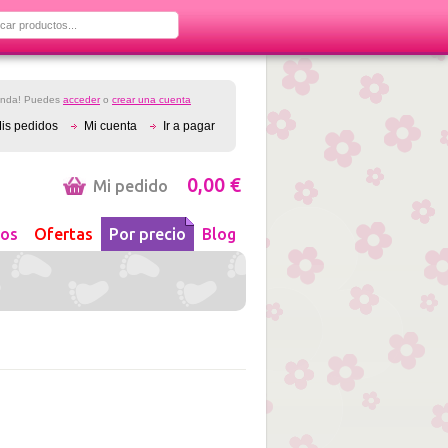
ienda! Puedes
acceder
o
crear una cuenta
is pedidos
Mi cuenta
Ir a pagar
0,00 €
Mi pedido
os
Ofertas
Por precio
Blog