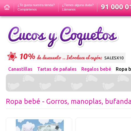
91 000 01
¿Te gusta nuestra tienda?
¿Tienes alguna duda?
Compártenos
Llámanos
Canastillas
Tartas de pañales
Regalos bebé
Ropa 
Ropa bebé - Gorros, manoplas, bufand