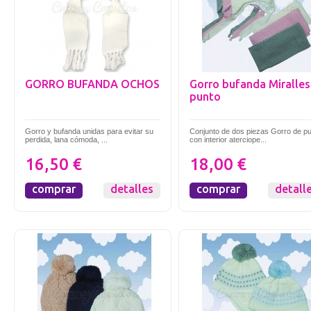
GORRO BUFANDA OCHOS
Gorro bufanda Miralles
punto
Gorro y bufanda unidas para evitar su
Conjunto de dos piezas Gorro de p
perdida, lana cómoda, ...
con interior aterciope...
16,50 €
18,00 €
comprar
detalles
comprar
detall