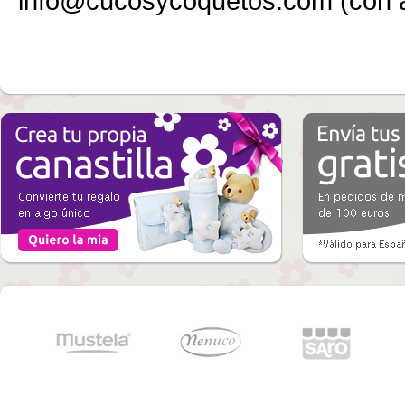
info@cucosycoquetos.com (con a