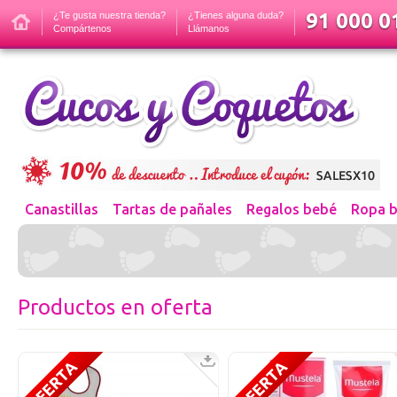
91 000 01
¿Te gusta nuestra tienda?
¿Tienes alguna duda?
Compártenos
Llámanos
Canastillas
Tartas de pañales
Regalos bebé
Ropa 
Productos en oferta