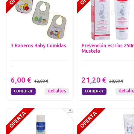
3 Baberos Baby Comidas
Prevención estrías 250
Mustela
...
...
6,00 €
21,20 €
12,00 €
30,00 €
comprar
detalles
comprar
detall