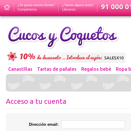
91 000 01
¿Te gusta nuestra tienda?
¿Tienes alguna duda?
Compártenos
Llámanos
Canastillas
Tartas de pañales
Regalos bebé
Ropa 
Acceso a tu cuenta
Dirección email: