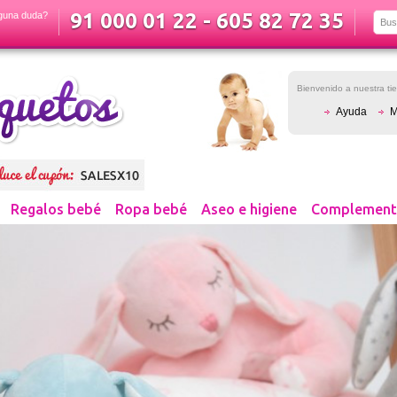
91 000 01 22 - 605 82 72 35
guna duda?
Bienvenido a nuestra t
Ayuda
M
Regalos bebé
Ropa bebé
Aseo e higiene
Complement