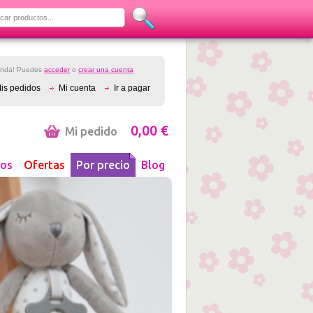
ienda! Puedes
acceder
o
crear una cuenta
is pedidos
Mi cuenta
Ir a pagar
0,00 €
Mi pedido
os
Ofertas
Por precio
Blog