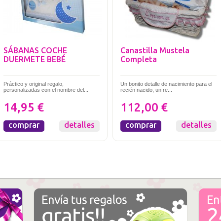
SÁBANAS COCHE
Canastilla Mustela
DUERMETE BEBÉ
Completa
Práctico y original regalo,
Un bonito detalle de nacimiento para el
personalizadas con el nombre del...
recién nacido, un re...
14,95 €
112,00 €
comprar
detalles
comprar
detalles