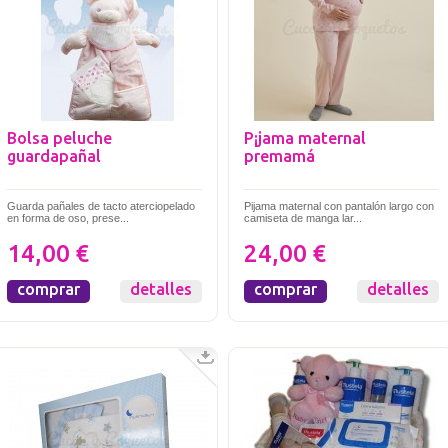
Bolsa peluche
P¡jama maternal
guardapañal
premamá
Guarda pañales de tacto aterciopelado
Pijama maternal con pantalón largo con
en forma de oso, prese...
camiseta de manga lar...
14,00 €
24,00 €
comprar
detalles
comprar
detalles