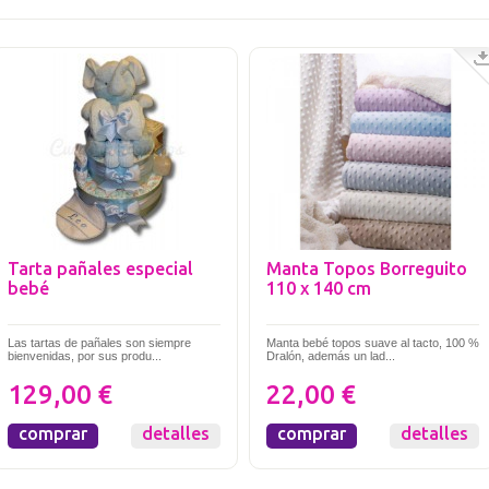
Tarta pañales especial
Manta Topos Borreguito
bebé
110 x 140 cm
Las tartas de pañales son siempre
Manta bebé topos suave al tacto, 100 %
bienvenidas, por sus produ...
Dralón, además un lad...
129,00 €
22,00 €
comprar
detalles
comprar
detalles