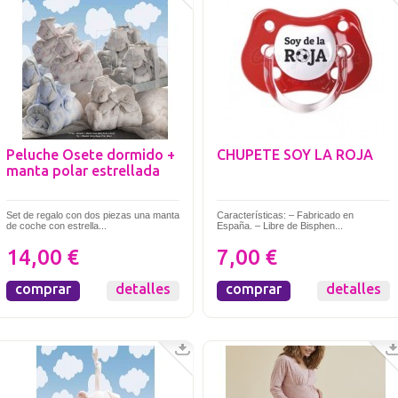
Peluche Osete dormido +
CHUPETE SOY LA ROJA
manta polar estrellada
Set de regalo con dos piezas una manta
Características: – Fabricado en
de coche con estrella...
España. – Libre de Bisphen...
14,00 €
7,00 €
comprar
detalles
comprar
detalles