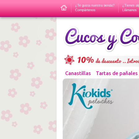
¿Te gusta nuestra tienda?
¿Tienes al
Compártenos
Llámanos
Canastillas
Tartas de pañales