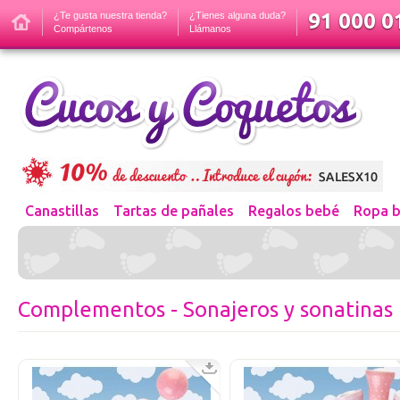
91 000 01
¿Te gusta nuestra tienda?
¿Tienes alguna duda?
Compártenos
Llámanos
Canastillas
Tartas de pañales
Regalos bebé
Ropa 
Complementos - Sonajeros y sonatinas