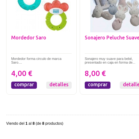
Mordedor Saro
Sonajero Peluche Suav
Mordedor forma circulo de marca
Sonajero muy suave para bebé,
Saro....
presentado en caja en forma de...
4,00 €
8,00 €
comprar
detalles
comprar
detall
Viendo del
1
al
8
(de
8
productos)