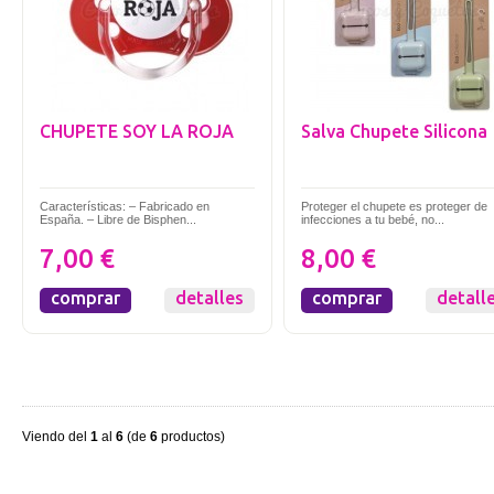
CHUPETE SOY LA ROJA
Salva Chupete Silicona
Características: – Fabricado en
Proteger el chupete es proteger de
España. – Libre de Bisphen...
infecciones a tu bebé, no...
7,00 €
8,00 €
comprar
detalles
comprar
detall
Viendo del
1
al
6
(de
6
productos)