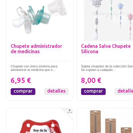
Chupete administrador
Cadena Salva Chupete
de medicinas
Silicona
Chupete con único sistema para
Sujeta chupetes de la colección Sar
administrar la medicina que e...
Se sujetan a cualquier...
6,95 €
8,00 €
comprar
detalles
comprar
detall