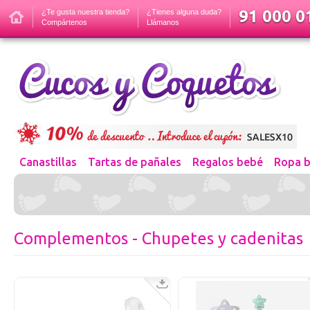
91 000 01
¿Te gusta nuestra tienda?
¿Tienes alguna duda?
Compártenos
Llámanos
Canastillas
Tartas de pañales
Regalos bebé
Ropa 
Complementos - Chupetes y cadenitas