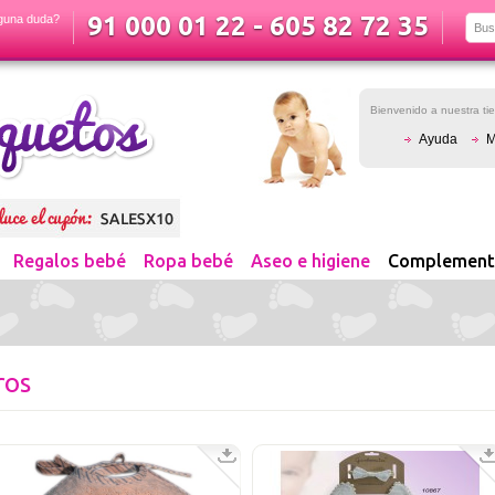
91 000 01 22 - 605 82 72 35
guna duda?
Bienvenido a nuestra t
Ayuda
M
Regalos bebé
Ropa bebé
Aseo e higiene
Complement
ros