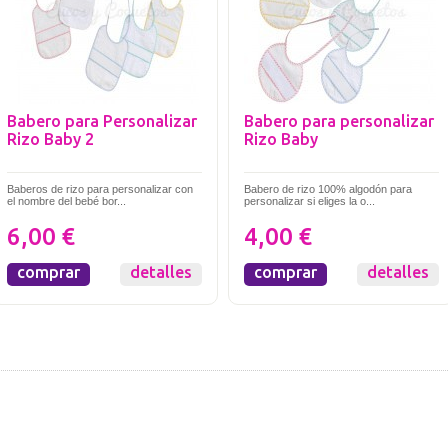
Babero para Personalizar
Babero para personalizar
Rizo Baby 2
Rizo Baby
Baberos de rizo para personalizar con
Babero de rizo 100% algodón para
el nombre del bebé bor...
personalizar si eliges la o...
6,00 €
4,00 €
comprar
detalles
comprar
detalles