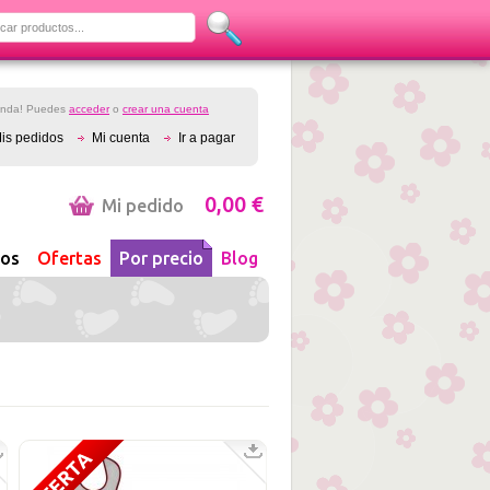
ienda! Puedes
acceder
o
crear una cuenta
is pedidos
Mi cuenta
Ir a pagar
0,00 €
Mi pedido
os
Ofertas
Por precio
Blog