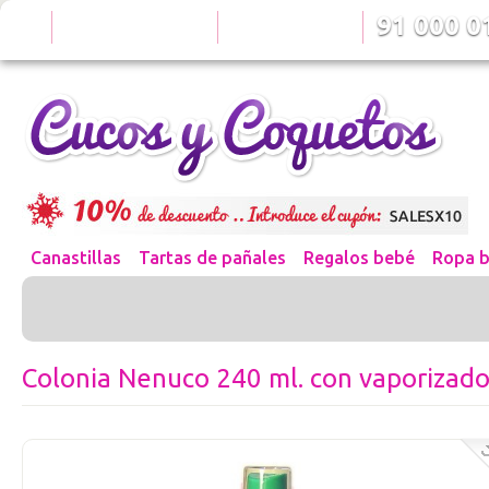
91 000 01
¿Te gusta nuestra tienda?
¿Tienes alguna duda?
Compártenos
Llámanos
Canastillas
Tartas de pañales
Regalos bebé
Ropa 
Colonia Nenuco 240 ml. con vaporizado