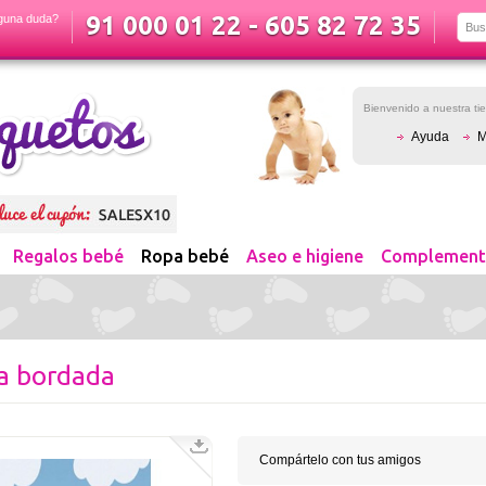
91 000 01 22 - 605 82 72 35
guna duda?
Bienvenido a nuestra t
Ayuda
M
Regalos bebé
Ropa bebé
Aseo e higiene
Complement
ra bordada
Compártelo con tus amigos