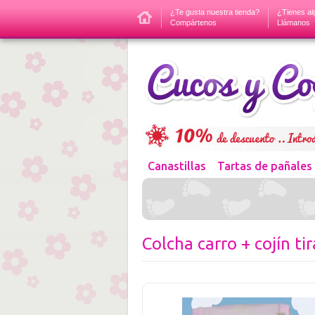
¿Te gusta nuestra tienda?
¿Tienes al
Compártenos
Llámanos
Canastillas
Tartas de pañales
Colcha carro + cojín ti