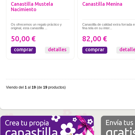
Canastilla Mustela
Canastilla Menina
Nacimiento
Os ofrecemos un regalo práctico y
Canastilla de calidad extra forrada 
original, esta canastilla ...
fina tela en su inter...
50,00 €
82,00 €
comprar
detalles
comprar
detall
Viendo del
1
al
19
(de
19
productos)