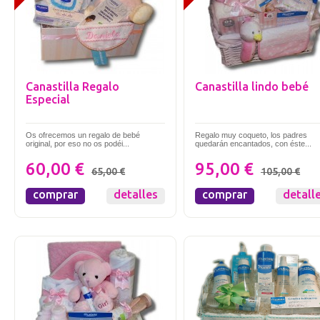
Canastilla Regalo
Canastilla lindo bebé
Especial
Os ofrecemos un regalo de bebé
Regalo muy coqueto, los padres
original, por eso no os podéi...
quedarán encantados, con éste...
60,00 €
95,00 €
65,00 €
105,00 €
comprar
detalles
comprar
detall