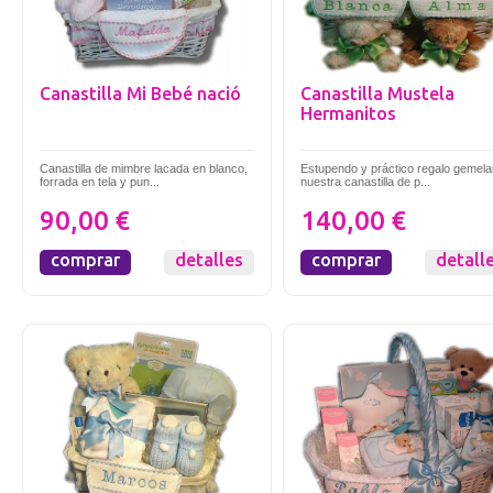
Canastilla Mi Bebé nació
Canastilla Mustela
Hermanitos
Canastilla de mimbre lacada en blanco,
Estupendo y práctico regalo gemelar
forrada en tela y pun...
nuestra canastilla de p...
90,00 €
140,00 €
comprar
detalles
comprar
detall