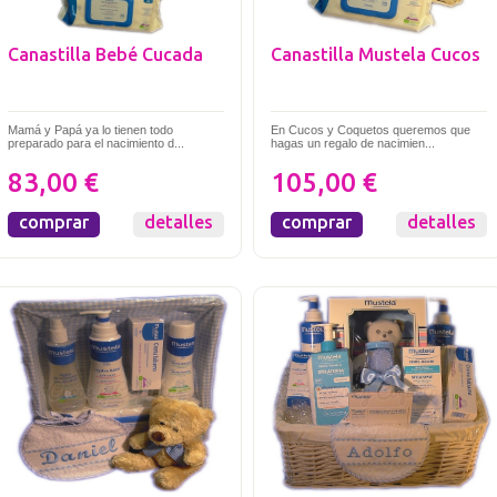
Canastilla Bebé Cucada
Canastilla Mustela Cucos
Mamá y Papá ya lo tienen todo
En Cucos y Coquetos queremos que
preparado para el nacimiento d...
hagas un regalo de nacimien...
83,00 €
105,00 €
comprar
detalles
comprar
detalles