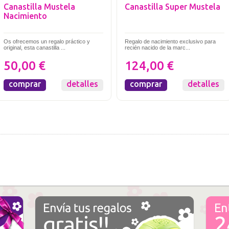
Canastilla Mustela
Canastilla Super Mustela
Nacimiento
Os ofrecemos un regalo práctico y
Regalo de nacimiento exclusivo para
original, esta canastilla ...
recién nacido de la marc...
50,00 €
124,00 €
comprar
detalles
comprar
detalles