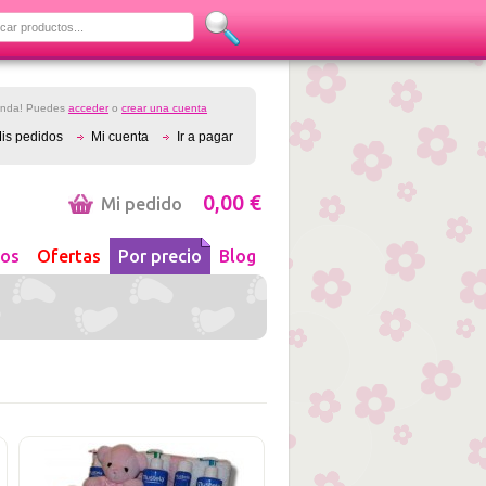
ienda! Puedes
acceder
o
crear una cuenta
is pedidos
Mi cuenta
Ir a pagar
0,00 €
Mi pedido
os
Ofertas
Por precio
Blog