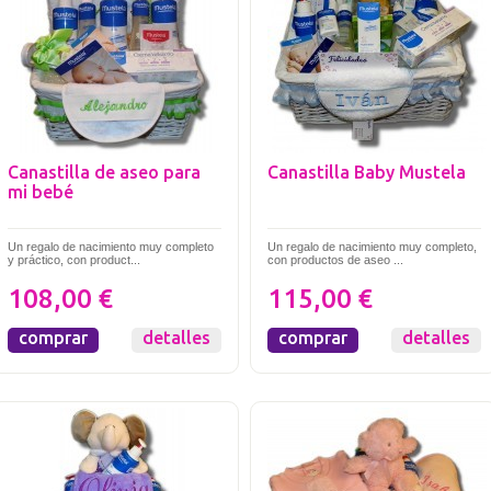
Canastilla de aseo para
Canastilla Baby Mustela
mi bebé
Un regalo de nacimiento muy completo
Un regalo de nacimiento muy completo,
y práctico, con product...
con productos de aseo ...
108,00 €
115,00 €
comprar
detalles
comprar
detalles