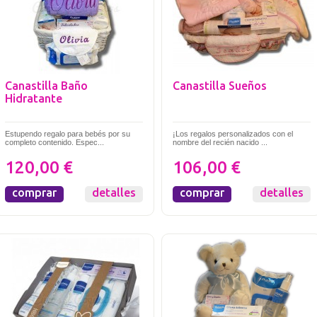
Canastilla Baño
Canastilla Sueños
Hidratante
Estupendo regalo para bebés por su
¡Los regalos personalizados con el
completo contenido. Espec...
nombre del recién nacido ...
120,00 €
106,00 €
comprar
detalles
comprar
detalles