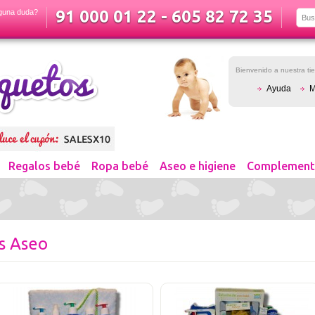
91 000 01 22 - 605 82 72 35
guna duda?
Bienvenido a nuestra t
Ayuda
M
Regalos bebé
Ropa bebé
Aseo e higiene
Complement
as Aseo