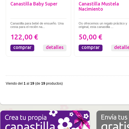
Canastilla Baby Super
Canastilla Mustela
Nacimiento
Canastilla para bebé de ensueño. Una
Os ofrecemos un regalo práctico y
cesta para el recién na...
original, esta canastilla ...
122,00 €
50,00 €
comprar
detalles
comprar
detall
Viendo del
1
al
19
(de
19
productos)