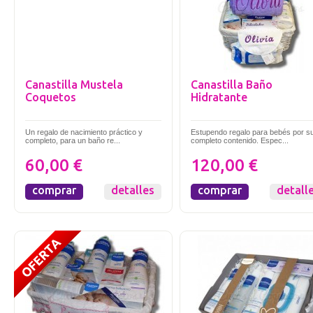
Canastilla Mustela
Canastilla Baño
Coquetos
Hidratante
Un regalo de nacimiento práctico y
Estupendo regalo para bebés por s
completo, para un baño re...
completo contenido. Espec...
60,00 €
120,00 €
comprar
detalles
comprar
detall