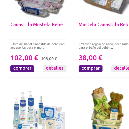
Canastilla Mustela Bebé
Mustela Canastilla Beb
¡Hora del baño! Canastilla de bebé con
¡Práctico regalo de aseo, necesario
accesorios para el mo...
para el baño del bebé! ...
102,00 €
38,00 €
108,00 €
comprar
detalles
comprar
detall