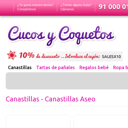
91 000 01
¿Te gusta nuestra tienda?
¿Tienes alguna duda?
Compártenos
Llámanos
Canastillas
Tartas de pañales
Regalos bebé
Ropa 
Canastillas - Canastillas Aseo