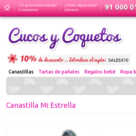
91 000 01
¿Te gusta nuestra tienda?
¿Tienes alguna duda?
Compártenos
Llámanos
Canastillas
Tartas de pañales
Regalos bebé
Ropa 
Canastilla Mi Estrella