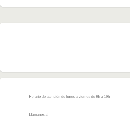
Te resolvemos alguna duda?
Horario de atención de lunes a viernes de 9h a 19h
91 000 01 22
Llámanos al
605 82 72 35