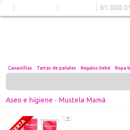
91 000 01
¿Te gusta nuestra tienda?
¿Tienes alguna duda?
Compártenos
Llámanos
Canastillas
Tartas de pañales
Regalos bebé
Ropa 
Aseo e higiene - Mustela Mamá