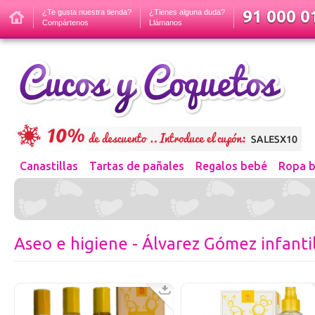
91 000 01
¿Te gusta nuestra tienda?
¿Tienes alguna duda?
Compártenos
Llámanos
Canastillas
Tartas de pañales
Regalos bebé
Ropa 
Aseo e higiene - Álvarez Gómez infanti